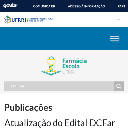
COMUNICA BR
ACESSO À INFORMAÇÃO
PARTI
Barra institucional da Univers
IR
Pular barra institucional
Abrir
PARA
O
CONTEÚDO
Publicações
Atualização do Edital DCFar