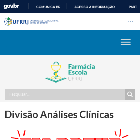
COMUNICA BR
ACESSO À INFORMAÇÃO
PARTI
Barra institucional da Univers
IR
Pular barra institucional
Abrir
PARA
O
CONTEÚDO
Divisão Análises Clínicas